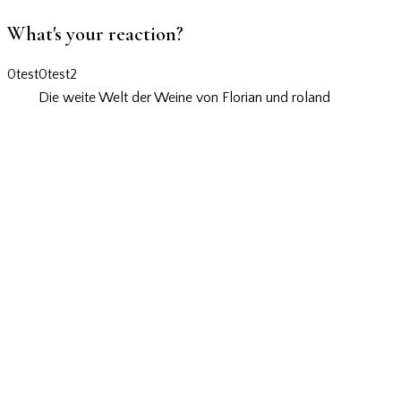
What's your reaction?
0
test
0
test2
Die weite Welt der Weine von Florian und roland
Wir wollen Wein
erlebbar machen
Wir wollen Wein erlebbar
machen