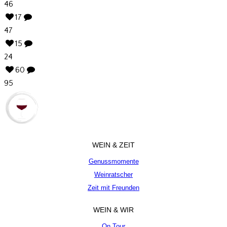
46
17
47
15
24
60
95
WEIN & ZEIT
Genussmomente
Weinratscher
Zeit mit Freunden
WEIN & WIR
On Tour