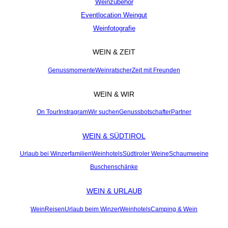
Weinzubehör
Eventlocation Weingut
Weinfotografie
WEIN & ZEIT
Genussmomente
Weinratscher
Zeit mit Freunden
WEIN & WIR
On Tour
Instragram
Wir suchen
Genussbotschafter
Partner
WEIN & SÜDTIROL
Urlaub bei Winzerfamilien
Weinhotels
Südtiroler Weine
Schaumweine
Buschenschänke
WEIN & URLAUB
WeinReisen
Urlaub beim Winzer
Weinhotels
Camping & Wein