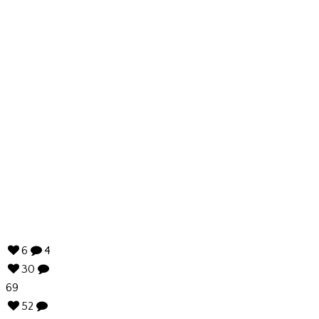
- Weinseminare die Spaß
machen -
- Weinseminare die Spaß machen -
6
4
30
69
52