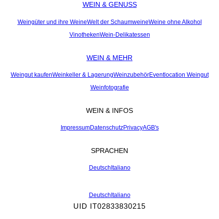
WEIN & GENUSS
Weingüter und ihre Weine
Welt der Schaumweine
Weine ohne Alkohol
Vinotheken
Wein-Delikatessen
WEIN & MEHR
Weingut kaufen
Weinkeller & Lagerung
Weinzubehör
Eventlocation Weingut
Weinfotografie
WEIN & INFOS
Impressum
Datenschutz
Privacy
AGB's
SPRACHEN
Deutsch
Italiano
Deutsch
Italiano
UID IT02833830215