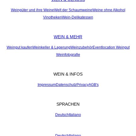
Weingüter und ihre Weine
Welt der Schaumweine
Weine ohne Alkohol
Vinotheken
Wein-Delikatessen
WEIN & MEHR
Weingut kaufen
Weinkeller & Lagerung
Weinzubehör
Eventlocation Weingut
Weinfotografie
WEIN & INFOS
Impressum
Datenschutz
Privacy
AGB's
SPRACHEN
Deutsch
Italiano
Deutsch
Italiano