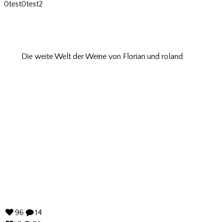
0
test
0
test2
Die weite Welt der Weine von Florian und roland
Wir wollen Wein erlebbar machen
Wir wollen Wein erlebbar machen
- Weinseminare die Spaß
machen -
- Weinseminare die Spaß machen -
96
14