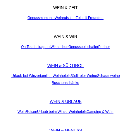
WEIN & ZEIT
Genussmomente
Weinratscher
Zeit mit Freunden
WEIN & WIR
On Tour
Instragram
Wir suchen
Genussbotschafter
Partner
WEIN & SÜDTIROL
Urlaub bei Winzerfamilien
Weinhotels
Südtiroler Weine
Schaumweine
Buschenschänke
WEIN & URLAUB
WeinReisen
Urlaub beim Winzer
Weinhotels
Camping & Wein
WEIN & GENUSS