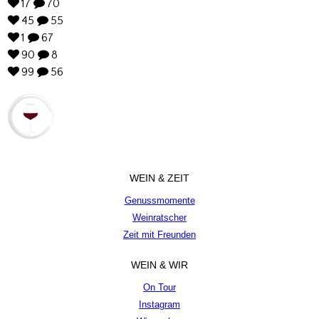
17
70
45
55
1
67
90
8
99
56
WEIN & ZEIT
Genussmomente
Weinratscher
Zeit mit Freunden
WEIN & WIR
On Tour
Instagram