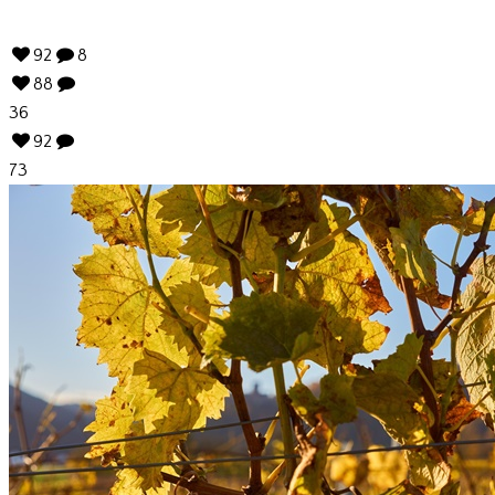
92
8
88
36
92
73