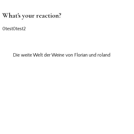
What's your reaction?
0
test
0
test2
Die weite Welt der Weine von Florian und roland
Wir wollen Wein
erlebbar machen
Wir wollen Wein erlebbar
machen