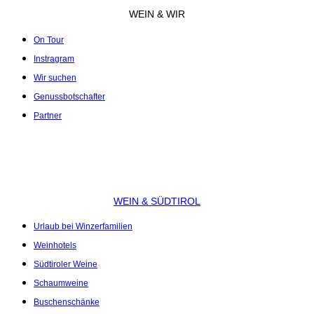
WEIN & WIR
On Tour
Instragram
Wir suchen
Genussbotschafter
Partner
WEIN & SÜDTIROL
Urlaub bei Winzerfamilien
Weinhotels
Südtiroler Weine
Schaumweine
Buschenschänke