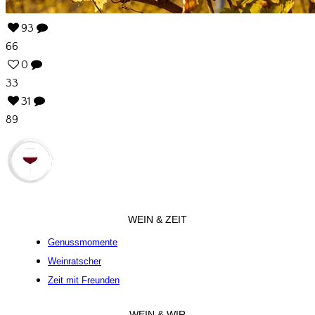
93
66
0
33
31
89
WEIN & ZEIT
Genussmomente
Weinratscher
Zeit mit Freunden
WEIN & WIR