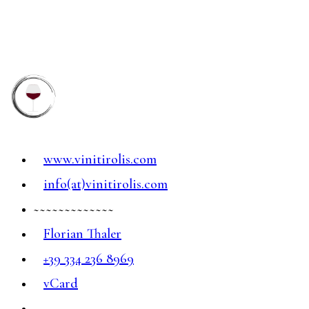
www.vinitirolis.com
info(at)vinitirolis.com
~~~~~~~~~~~~~
Florian Thaler
+39 334 236 8969
vCard
~~~~~~~~~~~~~